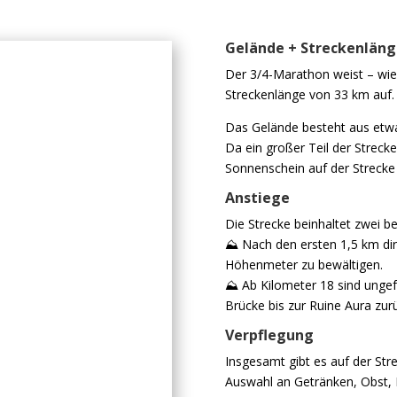
Gelände + Streckenläng
Der 3/4-Marathon weist – wie
Streckenlänge von 33 km auf.
Das Gelände besteht aus etwa
Da ein großer Teil der Strecke
Sonnenschein auf der Strecke
Anstiege
Die Strecke beinhaltet zwei b
⛰️ N
ach den ersten 1,5 km di
Höhenmeter zu bewältigen.
⛰️ A
b Kilometer 18 sind unge
Brücke bis zur Ruine Aura zur
Verpflegung
Insgesamt gibt es auf der Str
Auswahl an Getränken, Obst, E