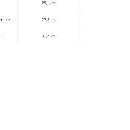
25,4 km
brücke
27,8 km
al
31,5 km