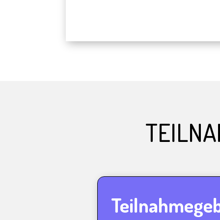
TEILN
Teilnahmege